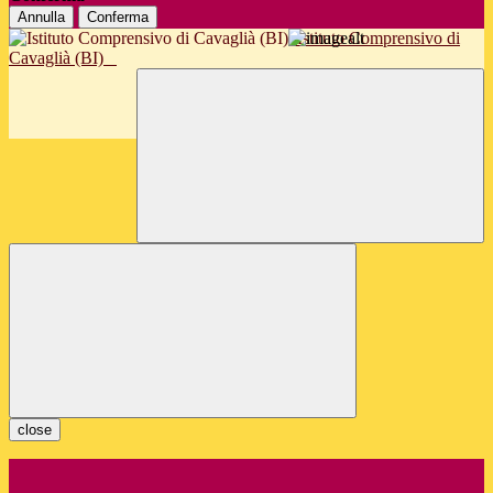
Annulla
Conferma
Istituto Comprensivo di
Cavaglià (BI)
close