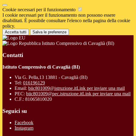
Cookie necessari per il funzionamento
I cookie necessari per il funzionamento non possono essere
disabilitati. È possibile consultare l'elenco nella pagina della cookie
policy.
Accetta tutti
Salva le preferenze
Istituto Comprensivo di Cavaglià (BI)
Contatti
Istituto Comprensivo di Cavaglià (BI)
Via G. Pella,13 13881 - Cavaglià (BI)
Tel:
016196129
Email:
biic801009@istruzione.it
Link per inviare una mail
PEC:
biic801009@pec.istruzione.it
Link per inviare una mail
C.F.: 81065810020
Seguici su
Facebook
Instagram