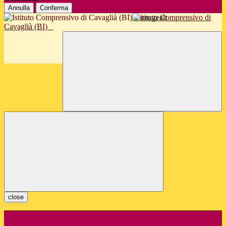
Annulla
Conferma
Istituto Comprensivo di
Cavaglià (BI)
close