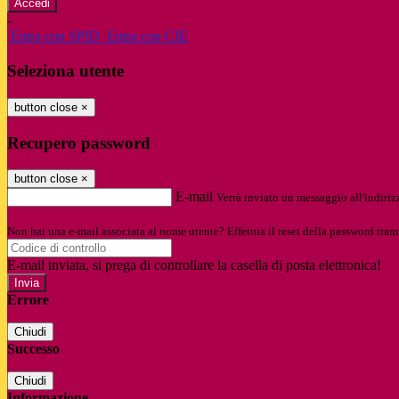
-
Entra con SPID
Entra con CIE
Seleziona utente
button close
×
Recupero password
button close
×
E-mail
Verrà inviato un messaggio all'indirizz
Non hai una e-mail associata al nome utente? Effettua il reset della password tram
E-mail inviata, si prega di controllare la casella di posta elettronica!
Errore
Chiudi
Successo
Chiudi
Informazione