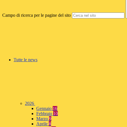
Campo di ricerca per le pagine del sito
Tutte le news
2026
Gennaio
16
Febbraio
10
Marzo
9
Aprile
8