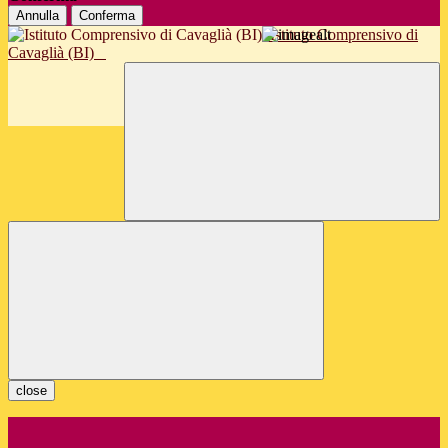
Annulla
Conferma
Istituto Comprensivo di
Cavaglià (BI)
close