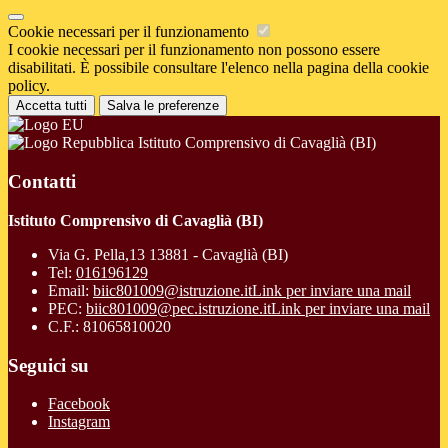
Cookie necessari per il funzionamento
I cookie necessari per il funzionamento non possono essere
disabilitati. È possibile consultare l'elenco nella pagina della cookie
policy.
Accetta tutti
Salva le preferenze
Istituto Comprensivo di Cavaglià (BI)
Contatti
Istituto Comprensivo di Cavaglià (BI)
Via G. Pella,13 13881 - Cavaglià (BI)
Tel:
016196129
Email:
biic801009@istruzione.it
Link per inviare una mail
PEC:
biic801009@pec.istruzione.it
Link per inviare una mail
C.F.: 81065810020
Seguici su
Facebook
Instagram