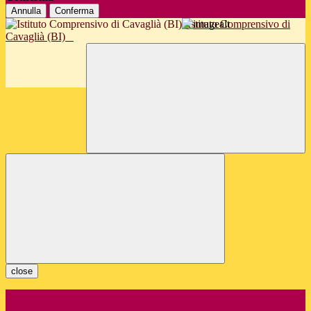
Annulla
Conferma
Istituto Comprensivo di
Cavaglià (BI)
close