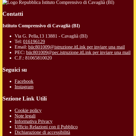
Istituto Comprensivo di Cavaglià (BI)
Contatti
Istituto Comprensivo di Cavaglià (BI)
Via G. Pella,13 13881 - Cavaglià (BI)
Tel:
016196129
Email:
biic801009@istruzione.it
Link per inviare una mail
PEC:
biic801009@pec.istruzione.it
Link per inviare una mail
C.F.: 81065810020
Seguici su
Facebook
Instagram
Sezione Link Utili
Cookie policy
Note legali
Informativa Privacy
Ufficio Relazioni con il Pubblico
Dichiarazione di accessibilità