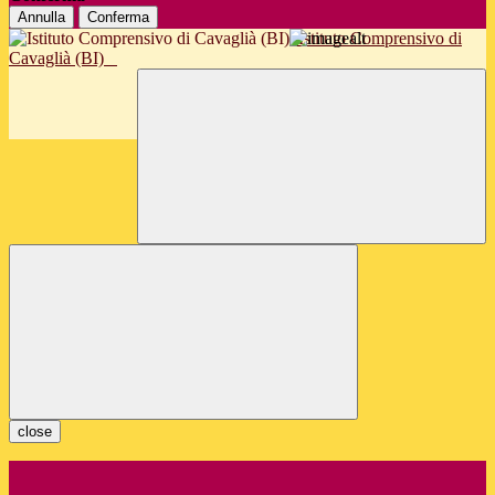
Annulla
Conferma
Istituto Comprensivo di
Cavaglià (BI)
close