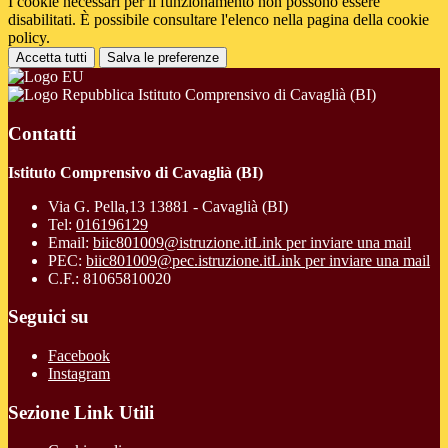
I cookie necessari per il funzionamento non possono essere
disabilitati. È possibile consultare l'elenco nella pagina della cookie
policy.
Accetta tutti
Salva le preferenze
Istituto Comprensivo di Cavaglià (BI)
Contatti
Istituto Comprensivo di Cavaglià (BI)
Via G. Pella,13 13881 - Cavaglià (BI)
Tel:
016196129
Email:
biic801009@istruzione.it
Link per inviare una mail
PEC:
biic801009@pec.istruzione.it
Link per inviare una mail
C.F.: 81065810020
Seguici su
Facebook
Instagram
Sezione Link Utili