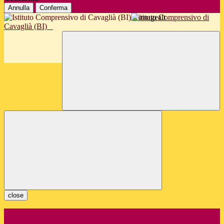
Annulla
Conferma
Istituto Comprensivo di
Cavaglià (BI)
close