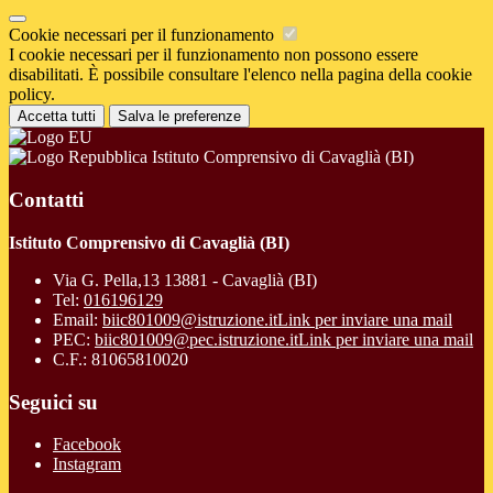
Cookie necessari per il funzionamento
I cookie necessari per il funzionamento non possono essere
disabilitati. È possibile consultare l'elenco nella pagina della cookie
policy.
Accetta tutti
Salva le preferenze
Istituto Comprensivo di Cavaglià (BI)
Contatti
Istituto Comprensivo di Cavaglià (BI)
Via G. Pella,13 13881 - Cavaglià (BI)
Tel:
016196129
Email:
biic801009@istruzione.it
Link per inviare una mail
PEC:
biic801009@pec.istruzione.it
Link per inviare una mail
C.F.: 81065810020
Seguici su
Facebook
Instagram