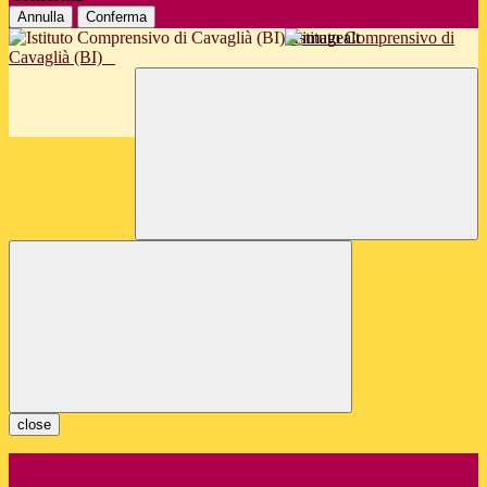
Annulla
Conferma
Istituto Comprensivo di
Cavaglià (BI)
close