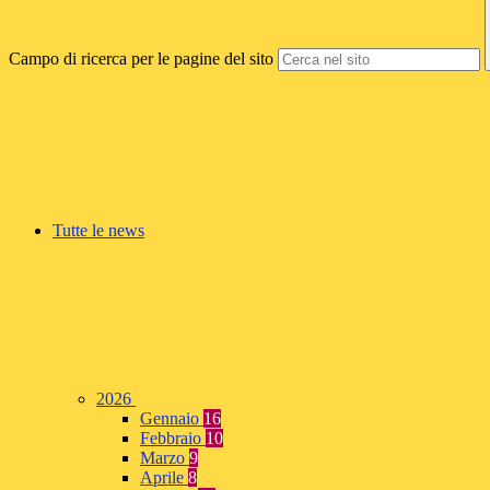
Campo di ricerca per le pagine del sito
Tutte le news
2026
Gennaio
16
Febbraio
10
Marzo
9
Aprile
8