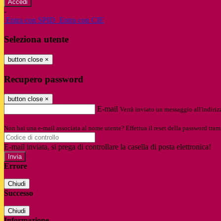
-
Entra con SPID
Entra con CIE
Seleziona utente
button close
×
Recupero password
button close
×
E-mail
Verrà inviato un messaggio all'indirizz
Non hai una e-mail associata al nome utente? Effettua il reset della password tram
E-mail inviata, si prega di controllare la casella di posta elettronica!
Errore
Chiudi
Successo
Chiudi
Informazione