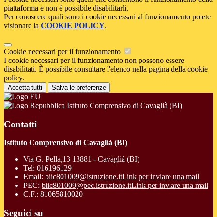
piattaforma e non è possibile disabilitarli.
Per conoscere quali sono i cookie necessari al funzionamento potete
visionare la
COOKIE POLICY
.
Cookie necessari per il funzionamento
I cookie necessari per il funzionamento non possono essere
disabilitati. È possibile consultare l'elenco nella pagina della cookie
policy.
Accetta tutti
Salva le preferenze
Istituto Comprensivo di Cavaglià (BI)
Contatti
Istituto Comprensivo di Cavaglià (BI)
Via G. Pella,13 13881 - Cavaglià (BI)
Tel:
016196129
Email:
biic801009@istruzione.it
Link per inviare una mail
PEC:
biic801009@pec.istruzione.it
Link per inviare una mail
C.F.: 81065810020
Seguici su