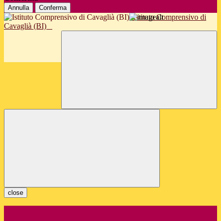
Annulla
Conferma
Istituto Comprensivo di
Cavaglià (BI)
close