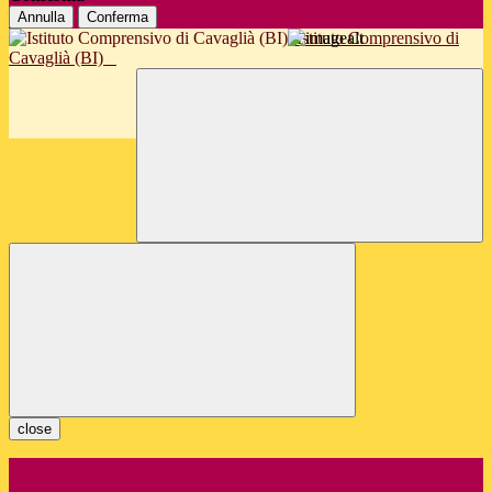
Annulla
Conferma
Istituto Comprensivo di
Cavaglià (BI)
close