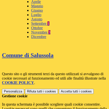
Aprile
Maggio
Giugno
Luglio
Agosto
Settembre
1
Ottobre
Novembre
3
Dicembre
Comune di Salussola
Questo sito o gli strumenti terzi da questo utilizzati si avvalgono di
cookie necessari al funzionamento ed utili alle finalità illustrate nella
COOKIE POLICY
.
Personalizza
Rifiuta tutti
i cookies
Accetta tutti
i cookies
Gestione cookie
In questa schermata è possibile scegliere quali cookie consentire.
I cookie necessari sono quelli che consentono il funzionamento della