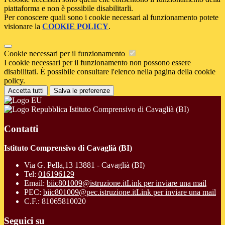
piattaforma e non è possibile disabilitarli.
Per conoscere quali sono i cookie necessari al funzionamento potete
visionare la
COOKIE POLICY
.
Cookie necessari per il funzionamento
I cookie necessari per il funzionamento non possono essere
disabilitati. È possibile consultare l'elenco nella pagina della cookie
policy.
Accetta tutti
Salva le preferenze
Istituto Comprensivo di Cavaglià (BI)
Contatti
Istituto Comprensivo di Cavaglià (BI)
Via G. Pella,13 13881 - Cavaglià (BI)
Tel:
016196129
Email:
biic801009@istruzione.it
Link per inviare una mail
PEC:
biic801009@pec.istruzione.it
Link per inviare una mail
C.F.: 81065810020
Seguici su