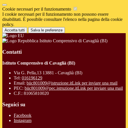
Cookie necessari per il funzionamento
I cookie necessari per il funzionamento non possono essere
disabilitati. È possibile consultare l'elenco nella pagina della cookie
policy.
Accetta tutti
Salva le preferenze
Istituto Comprensivo di Cavaglià (BI)
Contatti
Istituto Comprensivo di Cavaglià (BI)
Via G. Pella,13 13881 - Cavaglià (BI)
Tel:
016196129
Email:
biic801009@istruzione.it
Link per inviare una mail
PEC:
biic801009@pec.istruzione.it
Link per inviare una mail
C.F.: 81065810020
Seguici su
Facebook
Instagram