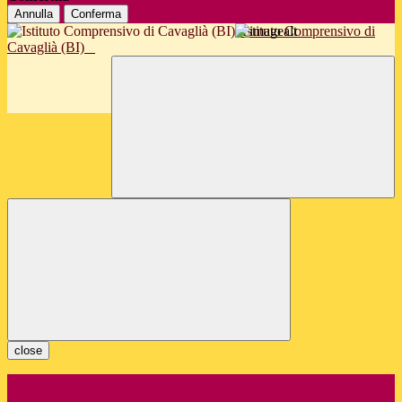
Annulla
Conferma
Istituto Comprensivo di
Cavaglià (BI)
close