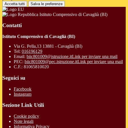
Accetta tutti
Salva le preferenze
Istituto Comprensivo di Cavaglià (BI)
Contatti
Istituto Comprensivo di Cavaglià (BI)
Via G. Pella,13 13881 - Cavaglià (BI)
Tel:
016196129
Email:
biic801009@istruzione.it
Link per inviare una mail
PEC:
biic801009@pec.istruzione.it
Link per inviare una mail
C.F.: 81065810020
Seguici su
Facebook
Instagram
Sezione Link Utili
Cookie policy
Note legali
Informativa Privacy