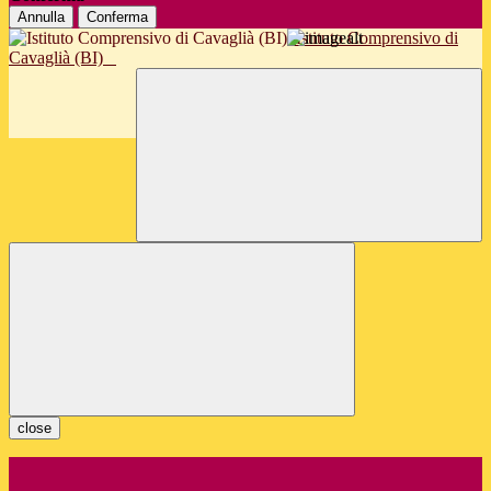
Annulla
Conferma
Istituto Comprensivo di
Cavaglià (BI)
close