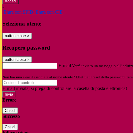
-
Entra con SPID
Entra con CIE
Seleziona utente
button close
×
Recupero password
button close
×
E-mail
Verrà inviato un messaggio all'indirizz
Non hai una e-mail associata al nome utente? Effettua il reset della password tram
E-mail inviata, si prega di controllare la casella di posta elettronica!
Errore
Chiudi
Successo
Chiudi
Informazione