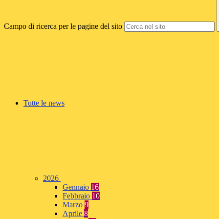
Campo di ricerca per le pagine del sito
Tutte le news
2026
Gennaio
16
Febbraio
10
Marzo
9
Aprile
8