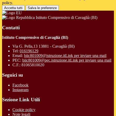
policy.
Accetta tutti
Salva le preferenze
Istituto Comprensivo di Cavaglià (BI)
Contatti
Istituto Comprensivo di Cavaglià (BI)
Via G. Pella,13 13881 - Cavaglià (BI)
Tel:
016196129
Email:
biic801009@istruzione.it
Link per inviare una mail
PEC:
biic801009@pec.istruzione.it
Link per inviare una mail
C.F.: 81065810020
Seguici su
Facebook
Instagram
Sezione Link Utili
Cookie policy
Note legali