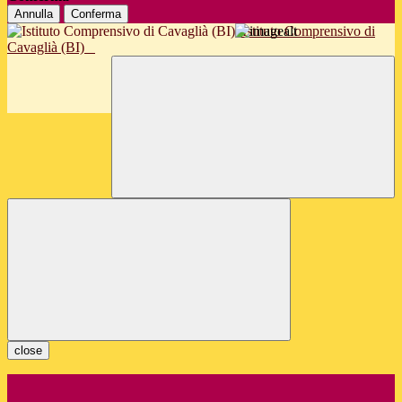
Annulla
Conferma
Istituto Comprensivo di
Cavaglià (BI)
close