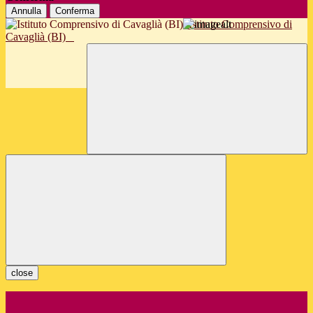
Annulla
Conferma
Istituto Comprensivo di
Cavaglià (BI)
close