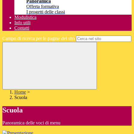
Panoramica
Offerta formativa
I progetti delle classi
Modulistica
Info utili
Contatti
Campo di ricerca per le pagine del sito
Home
>
Scuola
Scuola
Panoramica delle voci di menu