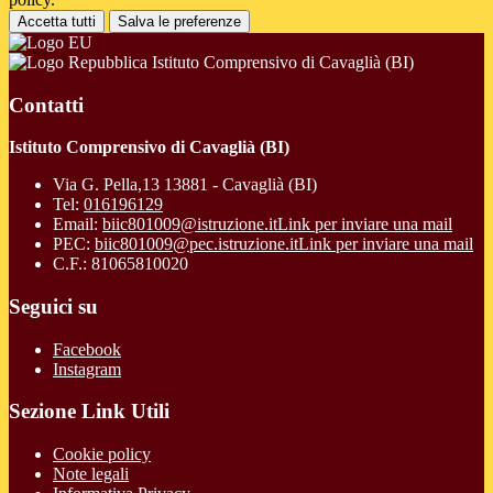
Accetta tutti
Salva le preferenze
Istituto Comprensivo di Cavaglià (BI)
Contatti
Istituto Comprensivo di Cavaglià (BI)
Via G. Pella,13 13881 - Cavaglià (BI)
Tel:
016196129
Email:
biic801009@istruzione.it
Link per inviare una mail
PEC:
biic801009@pec.istruzione.it
Link per inviare una mail
C.F.: 81065810020
Seguici su
Facebook
Instagram
Sezione Link Utili
Cookie policy
Note legali