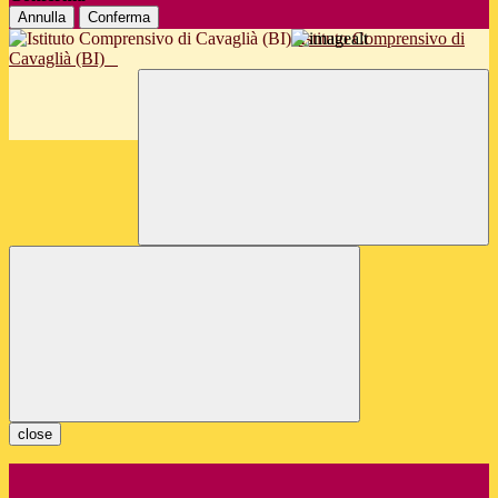
Annulla
Conferma
Istituto Comprensivo di
Cavaglià (BI)
close