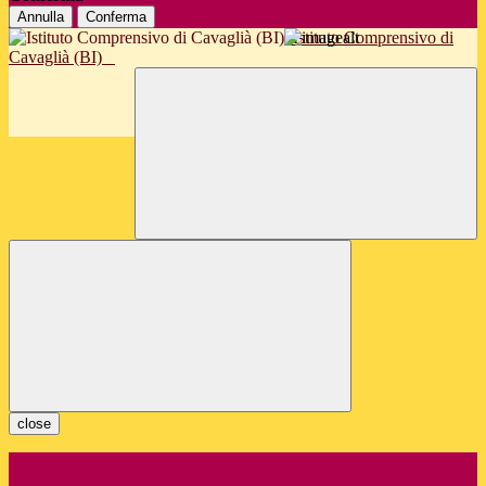
Annulla
Conferma
Istituto Comprensivo di
Cavaglià (BI)
close