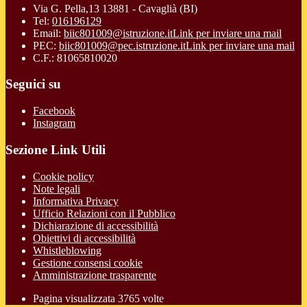
Via G. Pella,13 13881 - Cavaglià (BI)
Tel:
016196129
Email:
biic801009@istruzione.it
Link per inviare una mail
PEC:
biic801009@pec.istruzione.it
Link per inviare una mail
C.F.: 81065810020
Seguici su
Facebook
Instagram
Sezione Link Utili
Cookie policy
Note legali
Informativa Privacy
Ufficio Relazioni con il Pubblico
Dichiarazione di accessibilità
Obiettivi di accessibilità
Whistleblowing
Gestione consensi cookie
Amministrazione trasparente
Pagina visualizzata
3765
volte