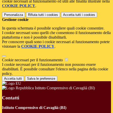
cookie necessari al funzionamento ed utili alle finalità illustrate nella
COOKIE POLICY
.
Personalizza
Rifiuta tutti
i cookies
Accetta tutti
i cookies
Gestione cookie
In questa schermata è possibile scegliere quali cookie consentire.
I cookie necessari sono quelli che consentono il funzionamento della
piattaforma e non è possibile disabilitarli.
Per conoscere quali sono i cookie necessari al funzionamento potete
visionare la
COOKIE POLICY
.
Cookie necessari per il funzionamento
I cookie necessari per il funzionamento non possono essere
disabilitati. È possibile consultare l'elenco nella pagina della cookie
policy.
Accetta tutti
Salva le preferenze
Istituto Comprensivo di Cavaglià (BI)
Contatti
Istituto Comprensivo di Cavaglià (BI)