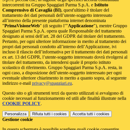
intercorrenti tra Gruppo Spaggiari Parma S.p.A. e
Istituto
Comprensivo di Cavaglià (BI)
, quest'ultimo è titolare del
trattamento dei dati personali dell’utente-soggetto interessato
all’interno della presente piattaforma internet denominata
"
PrimaVisioneWeb
" (di seguito l’"
Applicazione
"), mentre Gruppo
Spaggiari Parma S.p.A. opera quale Responsabile del trattamento
designato ai sensi dell’art. 28 del GDPR dal titolare del trattamento.
Pertanto, per ogni ulteriore informazione in merito al trattamento dei
propri dati personali condotto all’interno dell’Applicazione, ivi
incluso il rilascio dell’informativa per il trattamento dei dati personali
ex art. 13 del GDPR, l’utente-soggetto interessato dovrà rivolgersi al
titolare del trattamento, da intendersi quale il proprio istituto
scolastico di riferimento. Gruppo Spaggiari Parma S.p.A. resta, in
ogni caso, a disposizione dell’utente-soggetto interessato per ogni
eventuale ulteriore chiarimento in merito a quanto sopra, al seguente
indirizzo e-mail
privacy@spaggiari.eu
.
Questo sito o gli strumenti terzi da questo utilizzati si avvalgono di
cookie necessari al funzionamento ed utili alle finalità illustrate nella
COOKIE POLICY
.
Personalizza
Rifiuta tutti
i cookies
Accetta tutti
i cookies
Gestione cookie
In questa schermata è possibile scegliere quali cookie consentire.