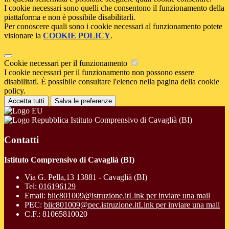
I cookie necessari sono quelli che consentono il funzionamento della
piattaforma e non è possibile disabilitarli.
Per conoscere quali sono i cookie necessari al funzionamento potete
visionare la
COOKIE POLICY
.
Cookie necessari per il funzionamento
I cookie necessari per il funzionamento non possono essere
disabilitati. È possibile consultare l'elenco nella pagina della cookie
policy.
Accetta tutti
Salva le preferenze
Istituto Comprensivo di Cavaglià (BI)
Contatti
Istituto Comprensivo di Cavaglià (BI)
Via G. Pella,13 13881 - Cavaglià (BI)
Tel:
016196129
Email:
biic801009@istruzione.it
Link per inviare una mail
PEC:
biic801009@pec.istruzione.it
Link per inviare una mail
C.F.: 81065810020