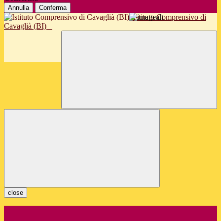
Annulla
Conferma
Istituto Comprensivo di
Cavaglià (BI)
close