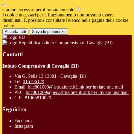
Cookie necessari per il funzionamento
I cookie necessari per il funzionamento non possono essere
disabilitati. È possibile consultare l'elenco nella pagina della cookie
policy.
Accetta tutti
Salva le preferenze
Istituto Comprensivo di Cavaglià (BI)
Contatti
Istituto Comprensivo di Cavaglià (BI)
Via G. Pella,13 13881 - Cavaglià (BI)
Tel:
016196129
Email:
biic801009@istruzione.it
Link per inviare una mail
PEC:
biic801009@pec.istruzione.it
Link per inviare una mail
C.F.: 81065810020
Seguici su
Facebook
Instagram