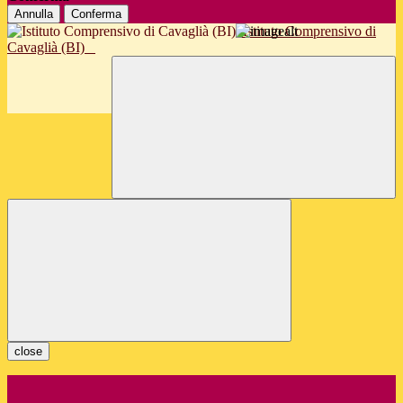
Annulla
Conferma
Istituto Comprensivo di
Cavaglià (BI)
close