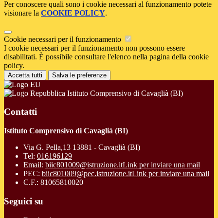
Per conoscere quali sono i cookie necessari al funzionamento potete
visionare la
COOKIE POLICY
.
Cookie necessari per il funzionamento
I cookie necessari per il funzionamento non possono essere
disabilitati. È possibile consultare l'elenco nella pagina della cookie
policy.
Accetta tutti
Salva le preferenze
Istituto Comprensivo di Cavaglià (BI)
Contatti
Istituto Comprensivo di Cavaglià (BI)
Via G. Pella,13 13881 - Cavaglià (BI)
Tel:
016196129
Email:
biic801009@istruzione.it
Link per inviare una mail
PEC:
biic801009@pec.istruzione.it
Link per inviare una mail
C.F.: 81065810020
Seguici su