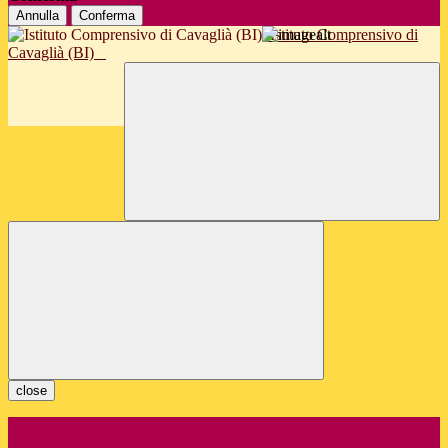
Annulla
Conferma
Istituto Comprensivo di
Cavaglià (BI)
close