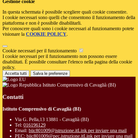
Gestione cookie
In questa schermata è possibile scegliere quali cookie consentire.
I cookie necessari sono quelli che consentono il funzionamento della
piattaforma e non è possibile disabilitarli.
Per conoscere quali sono i cookie necessari al funzionamento potete
visionare la
COOKIE POLICY
.
Cookie necessari per il funzionamento
I cookie necessari per il funzionamento non possono essere
disabilitati. È possibile consultare l'elenco nella pagina della cookie
policy.
Accetta tutti
Salva le preferenze
Istituto Comprensivo di Cavaglià (BI)
Contatti
Istituto Comprensivo di Cavaglià (BI)
Via G. Pella,13 13881 - Cavaglià (BI)
Tel:
016196129
Email:
biic801009@istruzione.it
Link per inviare una mail
PEC:
biic801009@pec.istruzione.it
Link per inviare una mail