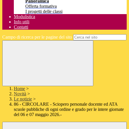
Panoramica
Offerta formativa
I progetti delle classi
Modulistica
Info utili
Contatti
Campo di ricerca per le pagine del sito
Home
>
Novità
>
Le notizie
>
86 - CIRCOLARE - Sciopero personale docente ed ATA
scuole pubbliche di ogni ordine e grado per le intere giornate
del 06 e 07 maggio 2026.-