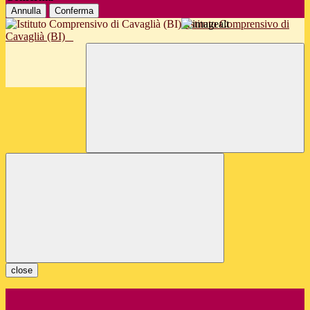
Annulla
Conferma
Istituto Comprensivo di
Cavaglià (BI)
close