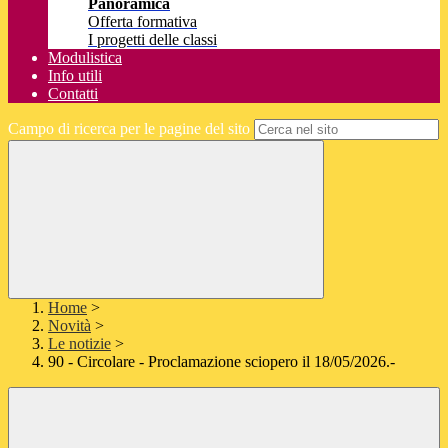
Panoramica
Offerta formativa
I progetti delle classi
Modulistica
Info utili
Contatti
Campo di ricerca per le pagine del sito
Home
>
Novità
>
Le notizie
>
90 - Circolare - Proclamazione sciopero il 18/05/2026.-