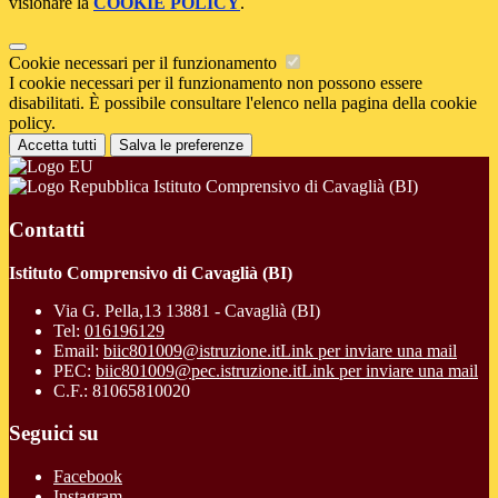
visionare la
COOKIE POLICY
.
Cookie necessari per il funzionamento
I cookie necessari per il funzionamento non possono essere
disabilitati. È possibile consultare l'elenco nella pagina della cookie
policy.
Accetta tutti
Salva le preferenze
Istituto Comprensivo di Cavaglià (BI)
Contatti
Istituto Comprensivo di Cavaglià (BI)
Via G. Pella,13 13881 - Cavaglià (BI)
Tel:
016196129
Email:
biic801009@istruzione.it
Link per inviare una mail
PEC:
biic801009@pec.istruzione.it
Link per inviare una mail
C.F.: 81065810020
Seguici su
Facebook
Instagram