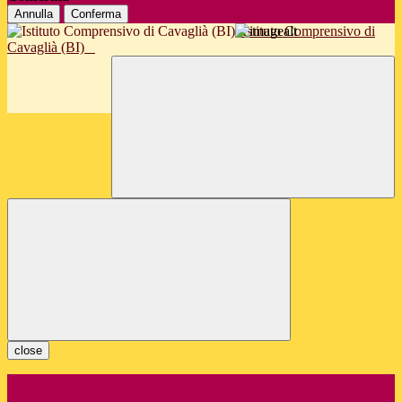
Annulla
Conferma
Istituto Comprensivo di
Cavaglià (BI)
close