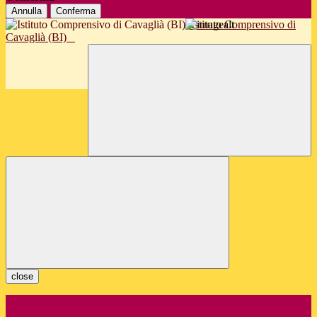
Annulla
Conferma
Istituto Comprensivo di
Cavaglià (BI)
close