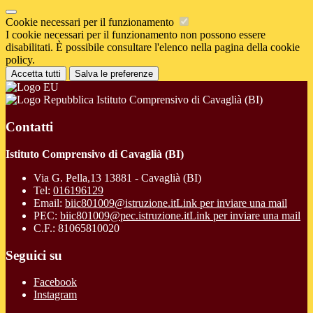
Cookie necessari per il funzionamento
I cookie necessari per il funzionamento non possono essere
disabilitati. È possibile consultare l'elenco nella pagina della cookie
policy.
Accetta tutti
Salva le preferenze
Istituto Comprensivo di Cavaglià (BI)
Contatti
Istituto Comprensivo di Cavaglià (BI)
Via G. Pella,13 13881 - Cavaglià (BI)
Tel:
016196129
Email:
biic801009@istruzione.it
Link per inviare una mail
PEC:
biic801009@pec.istruzione.it
Link per inviare una mail
C.F.: 81065810020
Seguici su
Facebook
Instagram