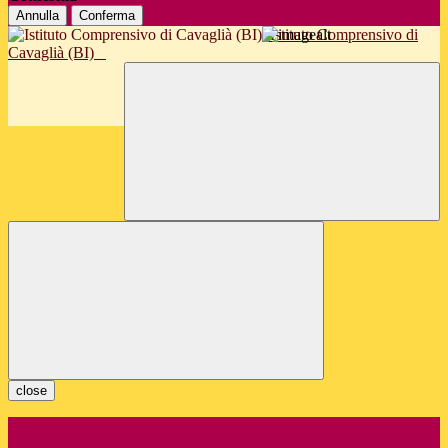
Annulla
Conferma
Istituto Comprensivo di
Cavaglià (BI)
close