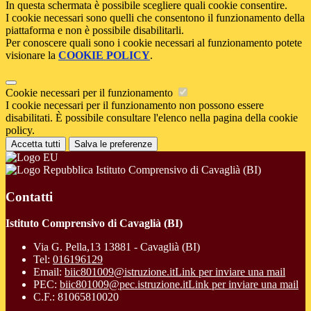
In questa schermata è possibile scegliere quali cookie consentire.
I cookie necessari sono quelli che consentono il funzionamento della
piattaforma e non è possibile disabilitarli.
Per conoscere quali sono i cookie necessari al funzionamento potete
visionare la
COOKIE POLICY
.
Cookie necessari per il funzionamento
I cookie necessari per il funzionamento non possono essere
disabilitati. È possibile consultare l'elenco nella pagina della cookie
policy.
Accetta tutti
Salva le preferenze
Istituto Comprensivo di Cavaglià (BI)
Contatti
Istituto Comprensivo di Cavaglià (BI)
Via G. Pella,13 13881 - Cavaglià (BI)
Tel:
016196129
Email:
biic801009@istruzione.it
Link per inviare una mail
PEC:
biic801009@pec.istruzione.it
Link per inviare una mail
C.F.: 81065810020