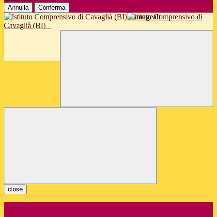
Annulla
Conferma
Istituto Comprensivo di
Cavaglià (BI)
close