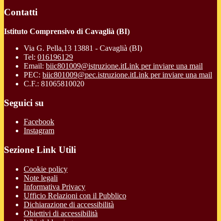
Contatti
Istituto Comprensivo di Cavaglià (BI)
Via G. Pella,13 13881 - Cavaglià (BI)
Tel:
016196129
Email:
biic801009@istruzione.it
Link per inviare una mail
PEC:
biic801009@pec.istruzione.it
Link per inviare una mail
C.F.: 81065810020
Seguici su
Facebook
Instagram
Sezione Link Utili
Cookie policy
Note legali
Informativa Privacy
Ufficio Relazioni con il Pubblico
Dichiarazione di accessibilità
Obiettivi di accessibilità