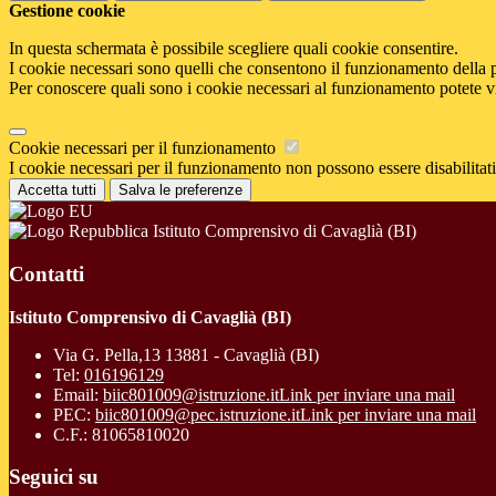
Gestione cookie
In questa schermata è possibile scegliere quali cookie consentire.
I cookie necessari sono quelli che consentono il funzionamento della pi
Per conoscere quali sono i cookie necessari al funzionamento potete v
Cookie necessari per il funzionamento
I cookie necessari per il funzionamento non possono essere disabilitati.
Accetta tutti
Salva le preferenze
Istituto Comprensivo di Cavaglià (BI)
Contatti
Istituto Comprensivo di Cavaglià (BI)
Via G. Pella,13 13881 - Cavaglià (BI)
Tel:
016196129
Email:
biic801009@istruzione.it
Link per inviare una mail
PEC:
biic801009@pec.istruzione.it
Link per inviare una mail
C.F.: 81065810020
Seguici su