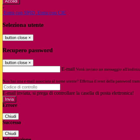
-
Entra con SPID
Entra con CIE
Seleziona utente
button close
×
Recupero password
button close
×
E-mail
Verrà inviato un messaggio all'indirizz
Non hai una e-mail associata al nome utente? Effettua il reset della password tram
E-mail inviata, si prega di controllare la casella di posta elettronica!
Errore
Chiudi
Successo
Chiudi
Informazione