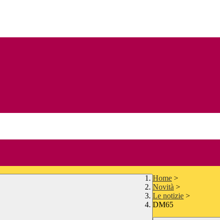
Home
>
Novità
>
Le notizie
>
DM65