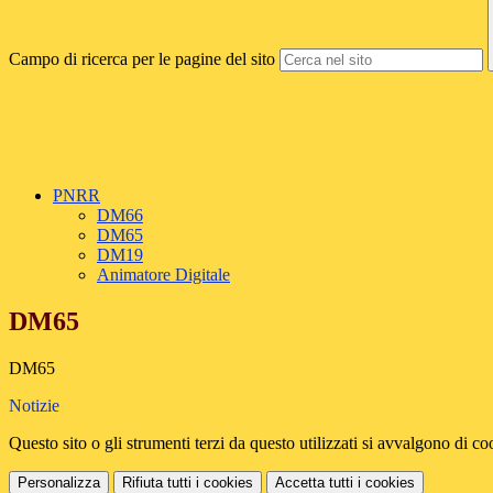
Campo di ricerca per le pagine del sito
PNRR
DM66
DM65
DM19
Animatore Digitale
DM65
DM65
Notizie
Questo sito o gli strumenti terzi da questo utilizzati si avvalgono di coo
Personalizza
Rifiuta tutti
i cookies
Accetta tutti
i cookies