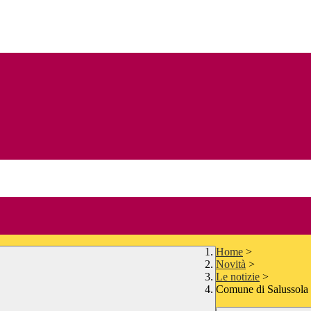
Home
>
Novità
>
Le notizie
>
Comune di Salussola