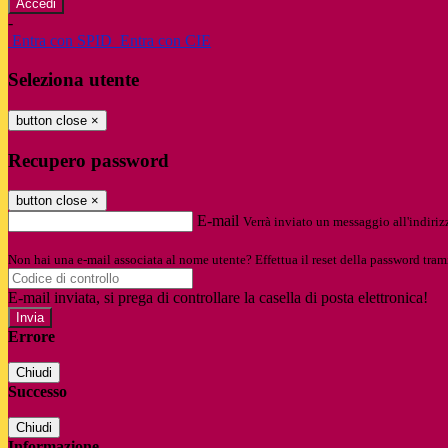
-
Entra con SPID
Entra con CIE
Seleziona utente
button close
×
Recupero password
button close
×
E-mail
Verrà inviato un messaggio all'indirizz
Non hai una e-mail associata al nome utente? Effettua il reset della password tram
E-mail inviata, si prega di controllare la casella di posta elettronica!
Errore
Chiudi
Successo
Chiudi
Informazione