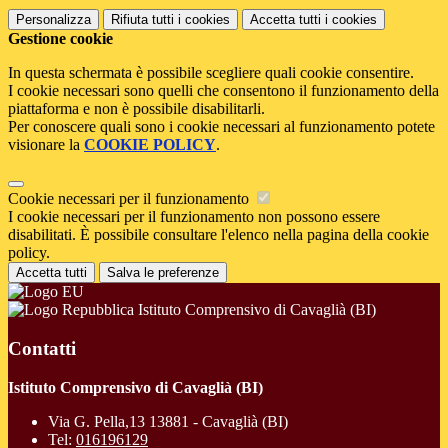
Personalizza
Rifiuta tutti
i cookies
Accetta tutti
i cookies
Gestione cookie
In questa schermata è possibile scegliere quali cookie consentire.
I cookie necessari sono quelli che consentono il funzionamento della
piattaforma e non è possibile disabilitarli.
Per conoscere quali sono i cookie necessari al funzionamento potete
visionare la
COOKIE POLICY
.
Cookie necessari per il funzionamento
I cookie necessari per il funzionamento non possono essere
disabilitati. È possibile consultare l'elenco nella pagina della cookie
policy.
Accetta tutti
Salva le preferenze
Istituto Comprensivo di Cavaglià (BI)
Contatti
Istituto Comprensivo di Cavaglià (BI)
Via G. Pella,13 13881 - Cavaglià (BI)
Tel:
016196129