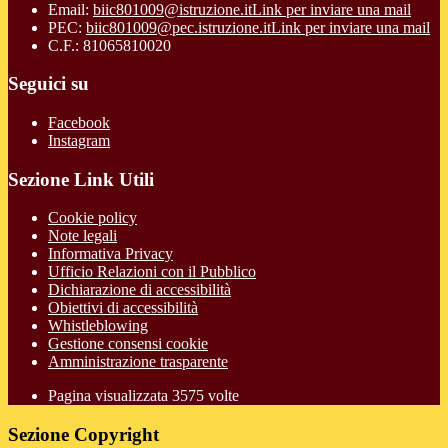
Email:
biic801009@istruzione.it
Link per inviare una mail
PEC:
biic801009@pec.istruzione.it
Link per inviare una mail
C.F.: 81065810020
Seguici su
Facebook
Instagram
Sezione Link Utili
Cookie policy
Note legali
Informativa Privacy
Ufficio Relazioni con il Pubblico
Dichiarazione di accessibilità
Obiettivi di accessibilità
Whistleblowing
Gestione consensi cookie
Amministrazione trasparente
Pagina visualizzata
3575
volte
Sezione Copyright