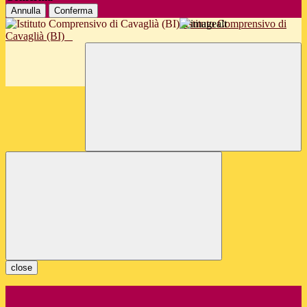
Annulla
Conferma
Istituto Comprensivo di
Cavaglià (BI)
close