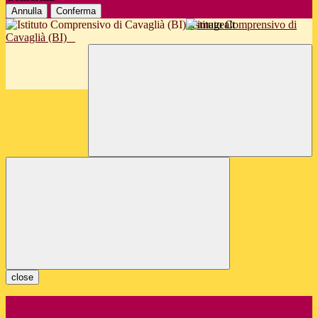
Annulla
Conferma
Istituto Comprensivo di
Cavaglià (BI)
close