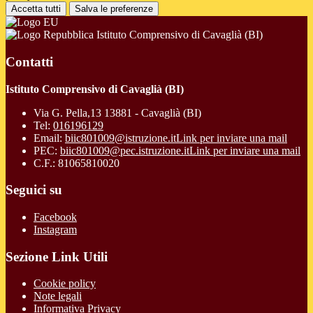
Accetta tutti
Salva le preferenze
Istituto Comprensivo di Cavaglià (BI)
Contatti
Istituto Comprensivo di Cavaglià (BI)
Via G. Pella,13 13881 - Cavaglià (BI)
Tel:
016196129
Email:
biic801009@istruzione.it
Link per inviare una mail
PEC:
biic801009@pec.istruzione.it
Link per inviare una mail
C.F.: 81065810020
Seguici su
Facebook
Instagram
Sezione Link Utili
Cookie policy
Note legali
Informativa Privacy