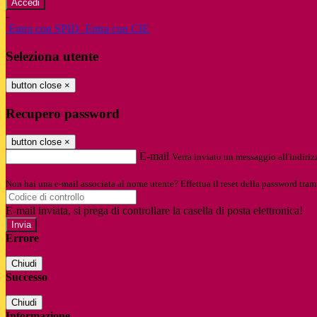
-
Entra con SPID
Entra con CIE
Seleziona utente
button close
×
Recupero password
button close
×
E-mail
Verrà inviato un messaggio all'indirizz
Non hai una e-mail associata al nome utente? Effettua il reset della password tram
E-mail inviata, si prega di controllare la casella di posta elettronica!
Errore
Chiudi
Successo
Chiudi
Informazione