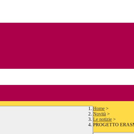
Home
>
Novità
>
Le notizie
>
PROGETTO ERASM