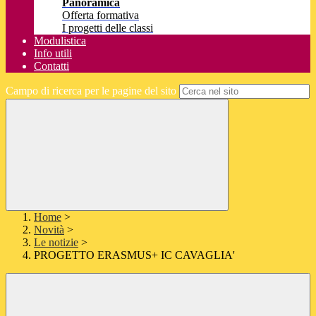
Panoramica
Offerta formativa
I progetti delle classi
Modulistica
Info utili
Contatti
Campo di ricerca per le pagine del sito
Home
>
Novità
>
Le notizie
>
PROGETTO ERASMUS+ IC CAVAGLIA'