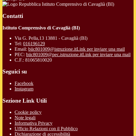
Istituto Comprensivo di Cavaglià (BI)
Contatti
Istituto Comprensivo di Cavaglià (BI)
Via G. Pella,13 13881 - Cavaglià (BI)
Tel:
016196129
Email:
biic801009@istruzione.it
Link per inviare una mail
PEC:
biic801009@pec.istruzione.it
Link per inviare una mail
C.F.: 81065810020
Seguici su
Facebook
Instagram
Sezione Link Utili
Cookie policy
Note legali
Informativa Privacy
Ufficio Relazioni con il Pubblico
Dichiarazione di accessibilità