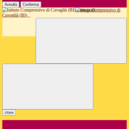
Annulla
Conferma
Istituto Comprensivo di
Cavaglià (BI)
close