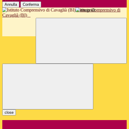
Annulla
Conferma
Istituto Comprensivo di
Cavaglià (BI)
close