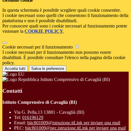
Gestione cookie
In questa schermata è possibile scegliere quali cookie consentire.
I cookie necessari sono quelli che consentono il funzionamento della
piattaforma e non è possibile disabilitarli.
Per conoscere quali sono i cookie necessari al funzionamento potete
visionare la
COOKIE POLICY
.
Cookie necessari per il funzionamento
I cookie necessari per il funzionamento non possono essere
disabilitati. È possibile consultare l'elenco nella pagina della cookie
policy.
Accetta tutti
Salva le preferenze
Istituto Comprensivo di Cavaglià (BI)
Contatti
Istituto Comprensivo di Cavaglià (BI)
Via G. Pella,13 13881 - Cavaglià (BI)
Tel:
016196129
Email:
biic801009@istruzione.it
Link per inviare una mail
PEC:
biic801009@pec.istruzione.it
Link per inviare una mail