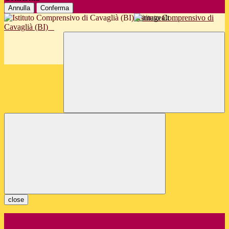
Annulla
Conferma
Istituto Comprensivo di
Cavaglià (BI)
close