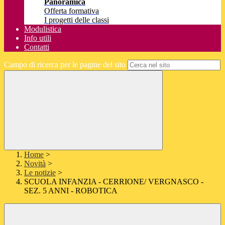
Panoramica
Offerta formativa
I progetti delle classi
Modulistica
Info utili
Contatti
Campo di ricerca per le pagine del sito
Home
>
Novità
>
Le notizie
>
SCUOLA INFANZIA - CERRIONE/ VERGNASCO -
SEZ. 5 ANNI - ROBOTICA