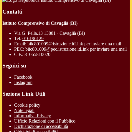
Istituto Comprensivo di Cavaglià (BI)
Contatti
Istituto Comprensivo di Cavaglià (BI)
Via G. Pella,13 13881 - Cavaglià (BI)
Tel:
016196129
Email:
biic801009@istruzione.it
Link per inviare una mail
PEC:
biic801009@pec.istruzione.it
Link per inviare una mail
C.F.: 81065810020
Seguici su
Facebook
Instagram
Sezione Link Utili
Cookie policy
Note legali
Informativa Privacy
Ufficio Relazioni con il Pubblico
Dichiarazione di accessibilità
Obiettivi di accessibilità