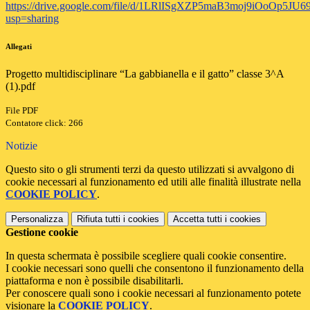
https://drive.google.com/file/d/1LRlISgXZP5maB3moj9iOoOp5JU6
usp=sharing
Allegati
Progetto multidisciplinare “La gabbianella e il gatto” classe 3^A
(1).pdf
File PDF
Contatore click: 266
Notizie
Questo sito o gli strumenti terzi da questo utilizzati si avvalgono di
cookie necessari al funzionamento ed utili alle finalità illustrate nella
COOKIE POLICY
.
Personalizza
Rifiuta tutti
i cookies
Accetta tutti
i cookies
Gestione cookie
In questa schermata è possibile scegliere quali cookie consentire.
I cookie necessari sono quelli che consentono il funzionamento della
piattaforma e non è possibile disabilitarli.
Per conoscere quali sono i cookie necessari al funzionamento potete
visionare la
COOKIE POLICY
.