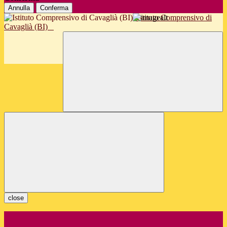
Annulla
Conferma
Istituto Comprensivo di
Cavaglià (BI)
close