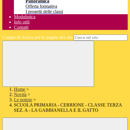
Panoramica
Offerta formativa
I progetti delle classi
Modulistica
Info utili
Contatti
Campo di ricerca per le pagine del sito
Home
>
Novità
>
Le notizie
>
SCUOLA PRIMARIA - CERRIONE - CLASSE TERZA
SEZ. A - LA GABBIANELLA E IL GATTO