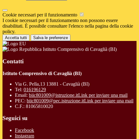
Cookie necessari per il funzionamento
I cookie necessari per il funzionamento non possono essere
disabilitati. È possibile consultare l'elenco nella pagina della cookie
policy.
Accetta tutti
Salva le preferenze
Istituto Comprensivo di Cavaglià (BI)
Contatti
Istituto Comprensivo di Cavaglià (BI)
Via G. Pella,13 13881 - Cavaglià (BI)
Tel:
016196129
Email:
biic801009@istruzione.it
Link per inviare una mail
PEC:
biic801009@pec.istruzione.it
Link per inviare una mail
C.F.: 81065810020
Seguici su
Facebook
Instagram