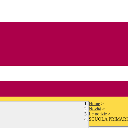
Home
>
Novità
>
Le notizie
>
SCUOLA PRIMARIA