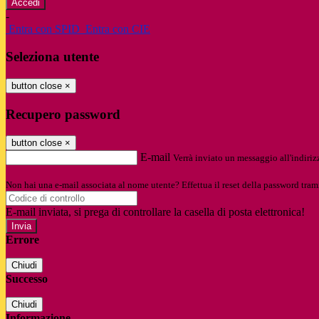
-
Entra con SPID
Entra con CIE
Seleziona utente
button close
×
Recupero password
button close
×
E-mail
Verrà inviato un messaggio all'indirizz
Non hai una e-mail associata al nome utente? Effettua il reset della password tram
E-mail inviata, si prega di controllare la casella di posta elettronica!
Errore
Chiudi
Successo
Chiudi
Informazione