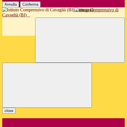
Annulla
Conferma
Istituto Comprensivo di
Cavaglià (BI)
close