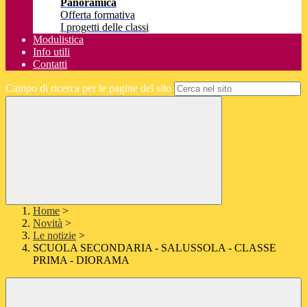
Panoramica
Offerta formativa
I progetti delle classi
Modulistica
Info utili
Contatti
Campo di ricerca per le pagine del sito
Home
>
Novità
>
Le notizie
>
SCUOLA SECONDARIA - SALUSSOLA - CLASSE
PRIMA - DIORAMA