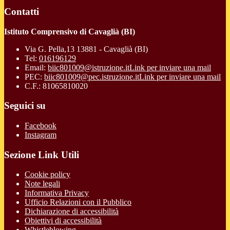
Contatti
Istituto Comprensivo di Cavaglià (BI)
Via G. Pella,13 13881 - Cavaglià (BI)
Tel:
016196129
Email:
biic801009@istruzione.it
Link per inviare una mail
PEC:
biic801009@pec.istruzione.it
Link per inviare una mail
C.F.: 81065810020
Seguici su
Facebook
Instagram
Sezione Link Utili
Cookie policy
Note legali
Informativa Privacy
Ufficio Relazioni con il Pubblico
Dichiarazione di accessibilità
Obiettivi di accessibilità
Whistleblowing