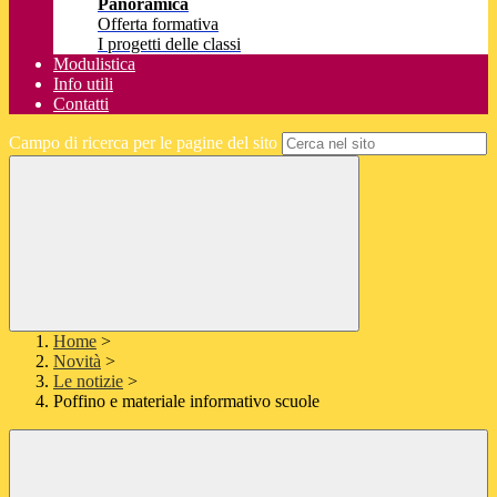
Panoramica
Offerta formativa
I progetti delle classi
Modulistica
Info utili
Contatti
Campo di ricerca per le pagine del sito
Home
>
Novità
>
Le notizie
>
Poffino e materiale informativo scuole