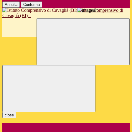
Annulla
Conferma
Istituto Comprensivo di
Cavaglià (BI)
close