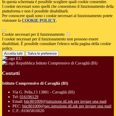
In questa schermata è possibile scegliere quali cookie consentire.
I cookie necessari sono quelli che consentono il funzionamento della
piattaforma e non è possibile disabilitarli.
Per conoscere quali sono i cookie necessari al funzionamento potete
visionare la
COOKIE POLICY
.
Cookie necessari per il funzionamento
I cookie necessari per il funzionamento non possono essere
disabilitati. È possibile consultare l'elenco nella pagina della cookie
policy.
Accetta tutti
Salva le preferenze
Istituto Comprensivo di Cavaglià (BI)
Contatti
Istituto Comprensivo di Cavaglià (BI)
Via G. Pella,13 13881 - Cavaglià (BI)
Tel:
016196129
Email:
biic801009@istruzione.it
Link per inviare una mail
PEC:
biic801009@pec.istruzione.it
Link per inviare una mail
C.F.: 81065810020