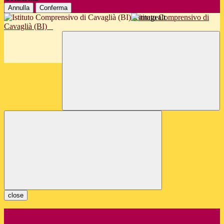
Annulla
Conferma
Istituto Comprensivo di
Cavaglià (BI)
close