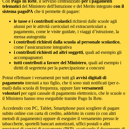
Con
Pago In Rete
, il servizio centralizzato
per i pagamenti
telematici
del Ministero dell'Istruzione e del Merito integrato
con il
sistema pagoPA
che ti permette di pagare:
le tasse e i contributi scolastici
richiesti dalle scuole agli
alunni per le attività curriculari ed extracurriculari a
pagamento, come le visite guidate, i viaggi d’istruzione, la
mensa autogestita
i contributi richiesti dalla scuola al personale scolastico
,
come l’assicurazione integrativa
i contributi richiesti ad altri soggetti
, quali ad esempio gli
accompagnatori
tutti contributi a favore del Ministero
, quali ad esempio i
diritti di segreteria per la partecipazione a concorsi
Potrai effettuare i versamenti per tutti gli
avvisi digitali di
pagamento
intestati a tuo figlio, che ti sono stati notificati (per e-
mail) dalla scuola di frequenza, oppure fare
versamenti
volontari
per ogni causale di pagamento elettronico, che le scuole o
il Ministero hanno reso eseguibile tramite Pago In Rete.
Accedendo con PC, Tablet, Smartphone puoi scegliere di pagare
subito online con carta di credito, addebito in conto (o con altri
metodi di pagamento) oppure di eseguire il versamento presso le
tabaccherie, sportelli bancari autorizzati, uffici postali o altri
prestatori di servizi di pagamento (PSP), scaricando il documento di