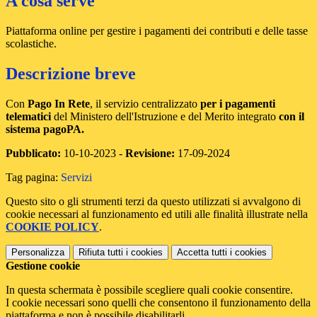
A cosa serve
Piattaforma online per gestire i pagamenti dei contributi e delle tasse
scolastiche.
Descrizione breve
Con
Pago In Rete
, il servizio centralizzato
per i pagamenti
telematici
del Ministero dell'Istruzione e del Merito integrato
con il
sistema pagoPA.
Pubblicato:
10-10-2023 -
Revisione:
17-09-2024
Tag pagina:
Servizi
Questo sito o gli strumenti terzi da questo utilizzati si avvalgono di
cookie necessari al funzionamento ed utili alle finalità illustrate nella
COOKIE POLICY
.
Personalizza
Rifiuta tutti
i cookies
Accetta tutti
i cookies
Gestione cookie
In questa schermata è possibile scegliere quali cookie consentire.
I cookie necessari sono quelli che consentono il funzionamento della
piattaforma e non è possibile disabilitarli.