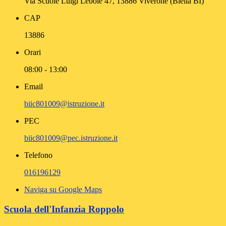
Via Scuole Luigi Lebole 47, 13886 Viverone (Biella BI)
CAP
13886
Orari
08:00 - 13:00
Email
biic801009@istruzione.it
PEC
biic801009@pec.istruzione.it
Telefono
016196129
Naviga su Google Maps
Scuola dell'Infanzia Roppolo