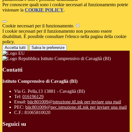
Per conoscere quali sono i cookie necessari al funzionamento potete
visionare la
COOKIE POLICY
.
Cookie necessari per il funzionamento
I cookie necessari per il funzionamento non possono essere
disabilitati. È possibile consultare l'elenco nella pagina della cookie
policy.
Accetta tutti
Salva le preferenze
Istituto Comprensivo di Cavaglià (BI)
Contatti
Istituto Comprensivo di Cavaglià (BI)
Via G. Pella,13 13881 - Cavaglià (BI)
Tel:
016196129
Email:
biic801009@istruzione.it
Link per inviare una mail
PEC:
biic801009@pec.istruzione.it
Link per inviare una mail
C.F.: 81065810020
Seguici su