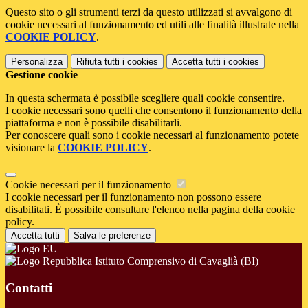
Questo sito o gli strumenti terzi da questo utilizzati si avvalgono di
cookie necessari al funzionamento ed utili alle finalità illustrate nella
COOKIE POLICY
.
Personalizza
Rifiuta tutti
i cookies
Accetta tutti
i cookies
Gestione cookie
In questa schermata è possibile scegliere quali cookie consentire.
I cookie necessari sono quelli che consentono il funzionamento della
piattaforma e non è possibile disabilitarli.
Per conoscere quali sono i cookie necessari al funzionamento potete
visionare la
COOKIE POLICY
.
Cookie necessari per il funzionamento
I cookie necessari per il funzionamento non possono essere
disabilitati. È possibile consultare l'elenco nella pagina della cookie
policy.
Accetta tutti
Salva le preferenze
Istituto Comprensivo di Cavaglià (BI)
Contatti