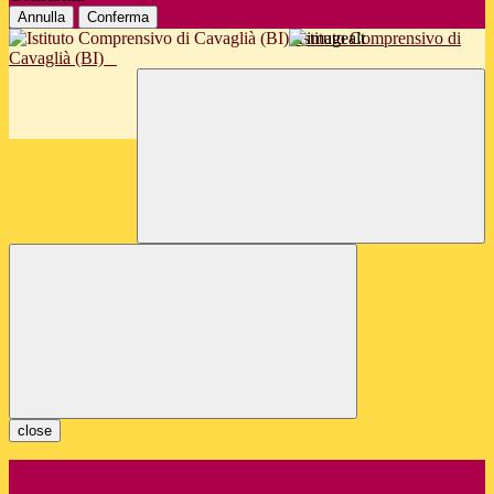
Annulla
Conferma
Istituto Comprensivo di
Cavaglià (BI)
close