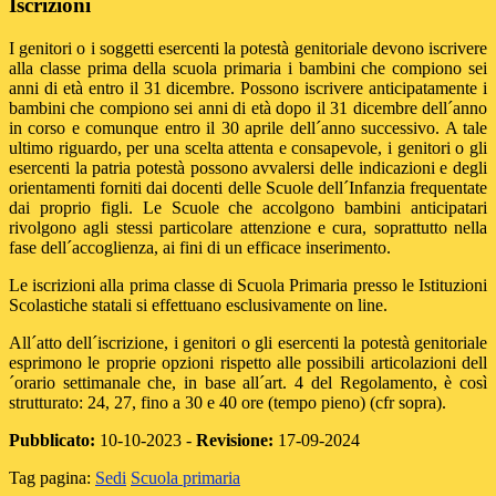
Iscrizioni
I genitori o i soggetti esercenti la potestà genitoriale devono iscrivere
alla classe prima della scuola primaria i bambini che compiono sei
anni di età entro il 31 dicembre. Possono iscrivere anticipatamente i
bambini che compiono sei anni di età dopo il 31 dicembre dell´anno
in corso e comunque entro il 30 aprile dell´anno successivo. A tale
ultimo riguardo, per una scelta attenta e consapevole, i genitori o gli
esercenti la patria potestà possono avvalersi delle indicazioni e degli
orientamenti forniti dai docenti delle Scuole dell´Infanzia frequentate
dai proprio figli. Le Scuole che accolgono bambini anticipatari
rivolgono agli stessi particolare attenzione e cura, soprattutto nella
fase dell´accoglienza, ai fini di un efficace inserimento.
Le iscrizioni alla prima classe di Scuola Primaria presso le Istituzioni
Scolastiche statali si effettuano esclusivamente on line.
All´atto dell´iscrizione, i genitori o gli esercenti la potestà genitoriale
esprimono le proprie opzioni rispetto alle possibili articolazioni dell
´orario settimanale che, in base all´art. 4 del Regolamento, è così
strutturato: 24, 27, fino a 30 e 40 ore (tempo pieno) (cfr sopra).
Pubblicato:
10-10-2023 -
Revisione:
17-09-2024
Tag pagina:
Sedi
Scuola primaria