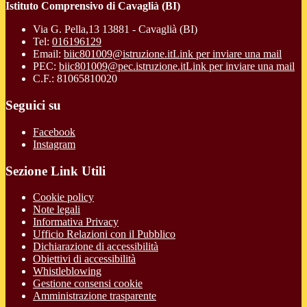
Istituto Comprensivo di Cavaglià (BI)
Via G. Pella,13 13881 - Cavaglià (BI)
Tel:
016196129
Email:
biic801009@istruzione.it
Link per inviare una mail
PEC:
biic801009@pec.istruzione.it
Link per inviare una mail
C.F.: 81065810020
Seguici su
Facebook
Instagram
Sezione Link Utili
Cookie policy
Note legali
Informativa Privacy
Ufficio Relazioni con il Pubblico
Dichiarazione di accessibilità
Obiettivi di accessibilità
Whistleblowing
Gestione consensi cookie
Amministrazione trasparente