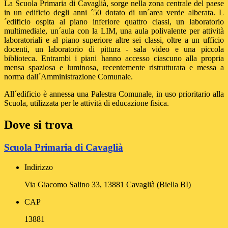
La Scuola Primaria di Cavaglià, sorge nella zona centrale del paese
in un edificio degli anni ´50 dotato di un´area verde alberata. L
´edificio ospita al piano inferiore quattro classi, un laboratorio
multimediale, un´aula con la LIM, una aula polivalente per attività
laboratoriali e al piano superiore altre sei classi, oltre a un ufficio
docenti, un laboratorio di pittura - sala video e una piccola
biblioteca. Entrambi i piani hanno accesso ciascuno alla propria
mensa spaziosa e luminosa, recentemente ristrutturata e messa a
norma dall´Amministrazione Comunale.
All´edificio è annessa una Palestra Comunale, in uso prioritario alla
Scuola, utilizzata per le attività di educazione fisica.
Dove si trova
Scuola Primaria di Cavaglià
Indirizzo
Via Giacomo Salino 33, 13881 Cavaglià (Biella BI)
CAP
13881