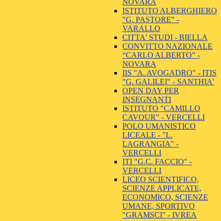
NOVARA
ISTITUTO ALBERGHIERO
"G. PASTORE" -
VARALLO
CITTA' STUDI - BIELLA
CONVITTO NAZIONALE
“CARLO ALBERTO” -
NOVARA
IIS "A. AVOGADRO" - ITIS
"G. GALILEI" - SANTHIA'
OPEN DAY PER
INSEGNANTI
ISTITUTO "CAMILLO
CAVOUR" - VERCELLI
POLO UMANISTICO
LICEALE - "L.
LAGRANGIA" -
VERCELLI
ITI "G.C. FACCIO" -
VERCELLI
LICEO SCIENTIFICO,
SCIENZE APPLICATE,
ECONOMICO, SCIENZE
UMANE, SPORTIVO
"GRAMSCI" - IVREA