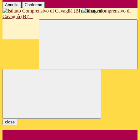
Annulla
Conferma
Istituto Comprensivo di
Cavaglià (BI)
close