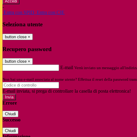
-
Entra con SPID
Entra con CIE
Seleziona utente
button close
×
Recupero password
button close
×
E-mail
Verrà inviato un messaggio all'indirizz
Non hai una e-mail associata al nome utente? Effettua il reset della password tram
E-mail inviata, si prega di controllare la casella di posta elettronica!
Errore
Chiudi
Successo
Chiudi
Informazione