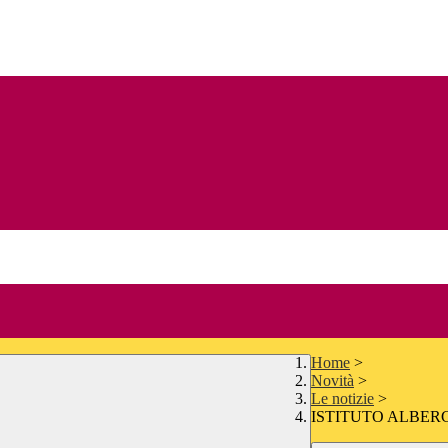
Home
>
Novità
>
Le notizie
>
ISTITUTO ALBERG