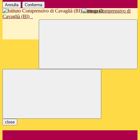
Annulla
Conferma
Istituto Comprensivo di
Cavaglià (BI)
close