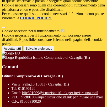
In questa schermata è possibile scegliere quali cookie consentire.
I cookie necessari sono quelli che consentono il funzionamento della
piattaforma e non è possibile disabilitarli.
Per conoscere quali sono i cookie necessari al funzionamento potete
visionare la
COOKIE POLICY
.
Cookie necessari per il funzionamento
I cookie necessari per il funzionamento non possono essere
disabilitati. È possibile consultare l'elenco nella pagina della cookie
policy.
Accetta tutti
Salva le preferenze
Istituto Comprensivo di Cavaglià (BI)
Contatti
Istituto Comprensivo di Cavaglià (BI)
Via G. Pella,13 13881 - Cavaglià (BI)
Tel:
016196129
Email:
biic801009@istruzione.it
Link per inviare una mail
PEC:
biic801009@pec.istruzione.it
Link per inviare una mail
C.F.: 81065810020