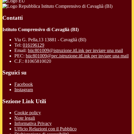
Istituto Comprensivo di Cavaglià (BI)
Contatti
Istituto Comprensivo di Cavaglià (BI)
Via G. Pella,13 13881 - Cavaglià (BI)
Tel:
016196129
Email:
biic801009@istruzione.it
Link per inviare una mail
PEC:
biic801009@pec.istruzione.it
Link per inviare una mail
C.F.: 81065810020
Seguici su
Facebook
Instagram
Sezione Link Utili
Cookie policy
Note legali
Informativa Privacy
Ufficio Relazioni con il Pubblico