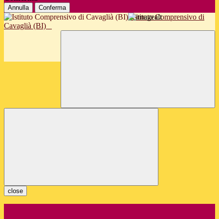
Annulla
Conferma
Istituto Comprensivo di
Cavaglià (BI)
close