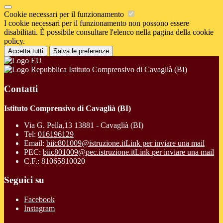
Cookie necessari per il funzionamento
I cookie necessari per il funzionamento non possono essere
disabilitati. È possibile consultare l'elenco nella pagina della cookie
policy.
Accetta tutti
Salva le preferenze
Istituto Comprensivo di Cavaglià (BI)
Contatti
Istituto Comprensivo di Cavaglià (BI)
Via G. Pella,13 13881 - Cavaglià (BI)
Tel:
016196129
Email:
biic801009@istruzione.it
Link per inviare una mail
PEC:
biic801009@pec.istruzione.it
Link per inviare una mail
C.F.: 81065810020
Seguici su
Facebook
Instagram