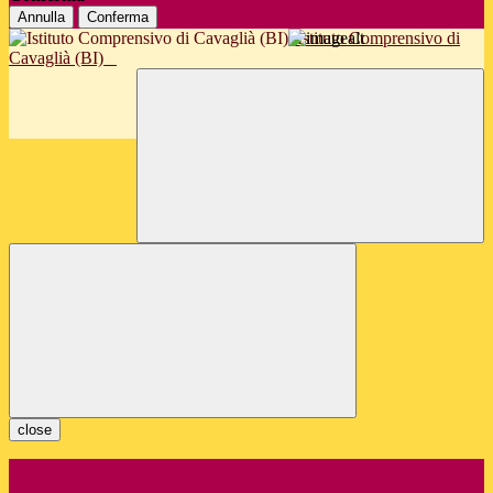
Annulla
Conferma
Istituto Comprensivo di
Cavaglià (BI)
close