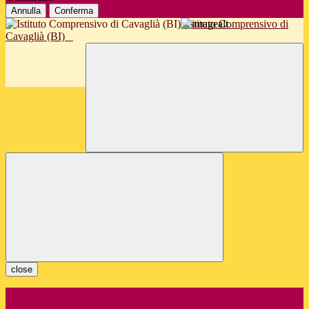
Annulla
Conferma
Istituto Comprensivo di
Cavaglià (BI)
close