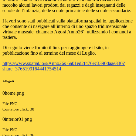
raccolto alcuni lavori prodotti dai ragazzi e dagli insegnanti delle
scuole dell’infanzia, delle scuole primarie e delle scuole secondarie.
I lavori sono stati pubblicati sulla piattaforma spatial.io, applicazione
che consente di navigare all’interno di uno spazio tridimensionale
virtuale museale, chiamato Agorà Anno26’, utilizzando i comandi a
tastiera.
Di seguito viene fornito il link per raggiungere il sito, in
pubblicazione fino al termine del mese di Luglio.
https://www.spatial.io/s/Anno26s-6a01ed2f476ec3390daae330?
share=3765199164441754514
Allegati
0home.png
File PNG
Contatore click: 38
0interior01.png
File PNG
Contatore click: 36