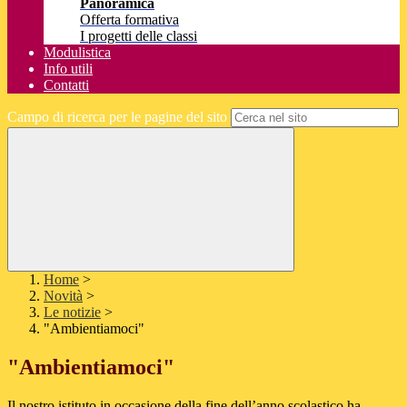
Panoramica
Offerta formativa
I progetti delle classi
Modulistica
Info utili
Contatti
Campo di ricerca per le pagine del sito
Home
>
Novità
>
Le notizie
>
"Ambientiamoci"
"Ambientiamoci"
Il nostro istituto in occasione della fine dell’anno scolastico ha