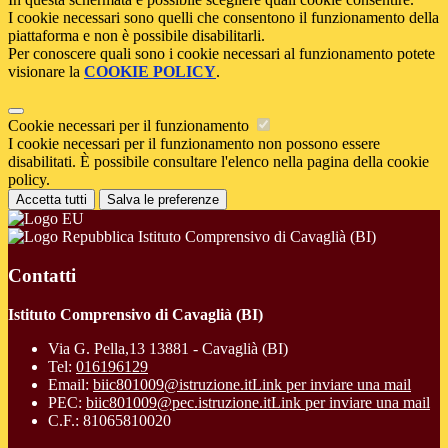
I cookie necessari sono quelli che consentono il funzionamento della
piattaforma e non è possibile disabilitarli.
Per conoscere quali sono i cookie necessari al funzionamento potete
visionare la
COOKIE POLICY
.
Cookie necessari per il funzionamento
I cookie necessari per il funzionamento non possono essere
disabilitati. È possibile consultare l'elenco nella pagina della cookie
policy.
Accetta tutti
Salva le preferenze
Istituto Comprensivo di Cavaglià (BI)
Contatti
Istituto Comprensivo di Cavaglià (BI)
Via G. Pella,13 13881 - Cavaglià (BI)
Tel:
016196129
Email:
biic801009@istruzione.it
Link per inviare una mail
PEC:
biic801009@pec.istruzione.it
Link per inviare una mail
C.F.: 81065810020