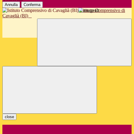
Annulla
Conferma
Istituto Comprensivo di
Cavaglià (BI)
close