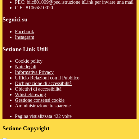
PEC:
biic801009@pec.istruzione.it
Link per inviare una mail
C.F.: 81065810020
Seguici su
Facebook
Instagram
Sezione Link Utili
Cookie policy
Note legali
Informativa Privacy
Ufficio Relazioni con il Pubblico
Dichiarazione di accessibilità
Obiettivi di accessibilità
Whistleblowing
Gestione consensi cookie
Amministrazione trasparente
Pagina visualizzata
422
volte
Sezione Copyright