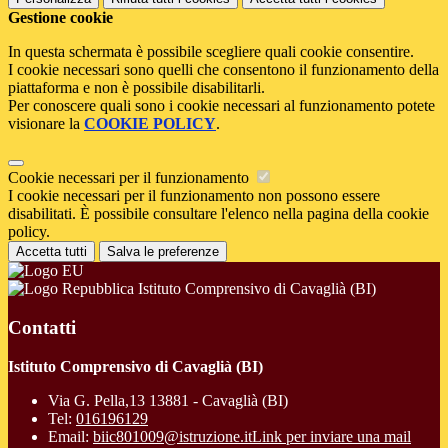
Gestione cookie
In questa schermata è possibile scegliere quali cookie consentire.
I cookie necessari sono quelli che consentono il funzionamento della
piattaforma e non è possibile disabilitarli.
Per conoscere quali sono i cookie necessari al funzionamento potete
visionare la
COOKIE POLICY
.
Cookie necessari per il funzionamento
I cookie necessari per il funzionamento non possono essere
disabilitati. È possibile consultare l'elenco nella pagina della cookie
policy.
Accetta tutti
Salva le preferenze
Istituto Comprensivo di Cavaglià (BI)
Contatti
Istituto Comprensivo di Cavaglià (BI)
Via G. Pella,13 13881 - Cavaglià (BI)
Tel:
016196129
Email:
biic801009@istruzione.it
Link per inviare una mail