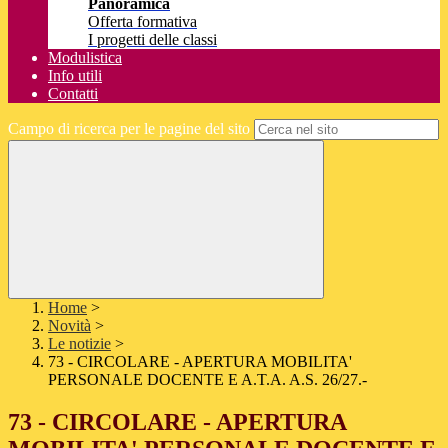
Panoramica
Offerta formativa
I progetti delle classi
Modulistica
Info utili
Contatti
Campo di ricerca per le pagine del sito
Home
>
Novità
>
Le notizie
>
73 - CIRCOLARE - APERTURA MOBILITA'
PERSONALE DOCENTE E A.T.A. A.S. 26/27.-
73 - CIRCOLARE - APERTURA