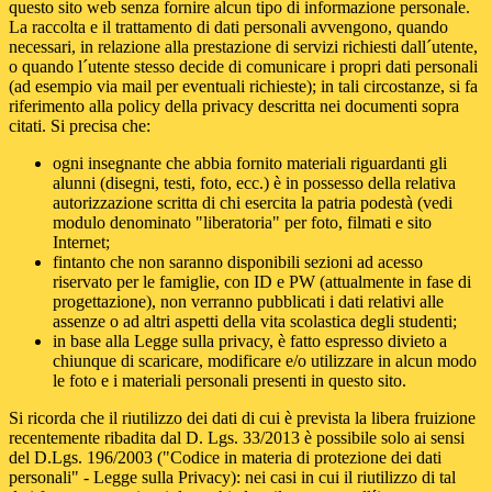
questo sito web senza fornire alcun tipo di informazione personale.
La raccolta e il trattamento di dati personali avvengono, quando
necessari, in relazione alla prestazione di servizi richiesti dall´utente,
o quando l´utente stesso decide di comunicare i propri dati personali
(ad esempio via mail per eventuali richieste); in tali circostanze, si fa
riferimento alla policy della privacy descritta nei documenti sopra
citati. Si precisa che:
ogni insegnante che abbia fornito materiali riguardanti gli
alunni (disegni, testi, foto, ecc.) è in possesso della relativa
autorizzazione scritta di chi esercita la patria podestà (vedi
modulo denominato "liberatoria" per foto, filmati e sito
Internet;
fintanto che non saranno disponibili sezioni ad acesso
riservato per le famiglie, con ID e PW (attualmente in fase di
progettazione), non verranno pubblicati i dati relativi alle
assenze o ad altri aspetti della vita scolastica degli studenti;
in base alla Legge sulla privacy, è fatto espresso divieto a
chiunque di scaricare, modificare e/o utilizzare in alcun modo
le foto e i materiali personali presenti in questo sito.
Si ricorda che il riutilizzo dei dati di cui è prevista la libera fruizione
recentemente ribadita dal D. Lgs. 33/2013 è possibile solo ai sensi
del D.Lgs. 196/2003 ("Codice in materia di protezione dei dati
personali" - Legge sulla Privacy): nei casi in cui il riutilizzo di tal