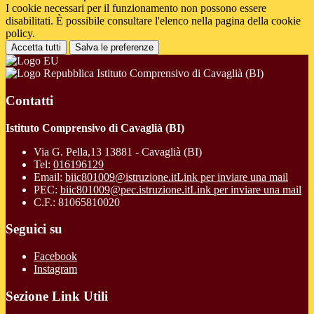
I cookie necessari per il funzionamento non possono essere
disabilitati. È possibile consultare l'elenco nella pagina della cookie
policy.
Accetta tutti
Salva le preferenze
Istituto Comprensivo di Cavaglià (BI)
Contatti
Istituto Comprensivo di Cavaglià (BI)
Via G. Pella,13 13881 - Cavaglià (BI)
Tel:
016196129
Email:
biic801009@istruzione.it
Link per inviare una mail
PEC:
biic801009@pec.istruzione.it
Link per inviare una mail
C.F.: 81065810020
Seguici su
Facebook
Instagram
Sezione Link Utili