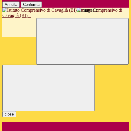
Annulla
Conferma
Istituto Comprensivo di
Cavaglià (BI)
close