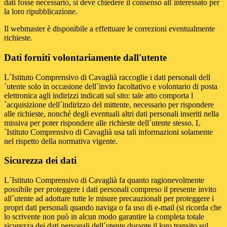
dati fosse necessario, si deve chiedere il consenso all´interessato per
la loro ripubblicazione.
Il webmaster è disponibile a effettuare le correzioni eventualmente
richieste.
Dati forniti volontariamente dall'utente
L´Istituto Comprensivo di Cavaglià raccoglie i dati personali dell
´utente solo in occasione dell´invio facoltativo e volontario di posta
elettronica agli indirizzi indicati sul sito: tale atto comporta l
´acquisizione dell´indirizzo del mittente, necessario per rispondere
alle richieste, nonché degli eventuali altri dati personali inseriti nella
missiva per poter rispondere alle richieste dell´utente stesso. L
´Istituto Comprensivo di Cavaglià usa tali informazioni solamente
nel rispetto della normativa vigente.
Sicurezza dei dati
L´Istituto Comprensivo di Cavaglià fa quanto ragionevolmente
possibile per proteggere i dati personali compreso il presente invito
all´utente ad adottare tutte le misure precauzionali per proteggere i
propri dati personali quando naviga o fa uso di e-mail (si ricorda che
lo scrivente non può in alcun modo garantire la completa totale
sicurezza dei dati personali dell´utente durante il loro transito sul