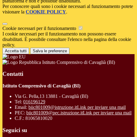
piattaforma e non è possibile disabilitarli.
Per conoscere quali sono i cookie necessari al funzionamento potete
visionare la
COOKIE POLICY
.
Cookie necessari per il funzionamento
I cookie necessari per il funzionamento non possono essere
disabilitati. È possibile consultare l'elenco nella pagina della cookie
policy.
Accetta tutti
Salva le preferenze
Istituto Comprensivo di Cavaglià (BI)
Contatti
Istituto Comprensivo di Cavaglià (BI)
Via G. Pella,13 13881 - Cavaglià (BI)
Tel:
016196129
Email:
biic801009@istruzione.it
Link per inviare una mail
PEC:
biic801009@pec.istruzione.it
Link per inviare una mail
C.F.: 81065810020
Seguici su