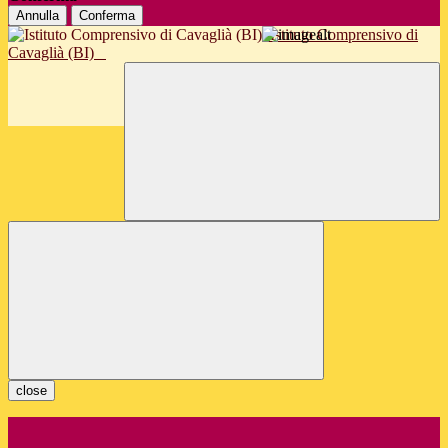
Annulla
Conferma
Istituto Comprensivo di
Cavaglià (BI)
close