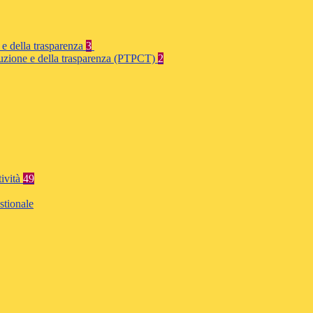
 e della trasparenza
3
rruzione e della trasparenza (PTPCT)
2
tività
49
stionale