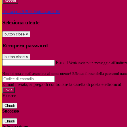
-
Entra con SPID
Entra con CIE
Seleziona utente
button close
×
Recupero password
button close
×
E-mail
Verrà inviato un messaggio all'indirizz
Non hai una e-mail associata al nome utente? Effettua il reset della password tram
E-mail inviata, si prega di controllare la casella di posta elettronica!
Errore
Chiudi
Successo
Chiudi
Informazione