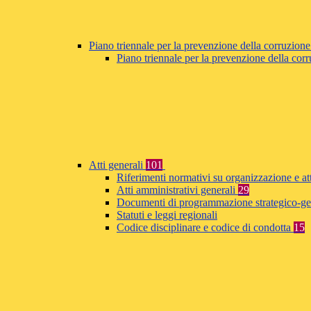
Piano triennale per la prevenzione della corruzione
Piano triennale per la prevenzione della co
Atti generali
101
Riferimenti normativi su organizzazione e at
Atti amministrativi generali
29
Documenti di programmazione strategico-ge
Statuti e leggi regionali
Codice disciplinare e codice di condotta
15